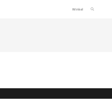
Toggle
Winkel
website
zoeken