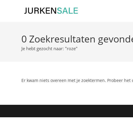
Ga
naar
inhoud
0
Zoekresultaten gevond
Je hebt gezocht naar: "roze"
Er kwam niets overeen met je zoektermen. Probeer het